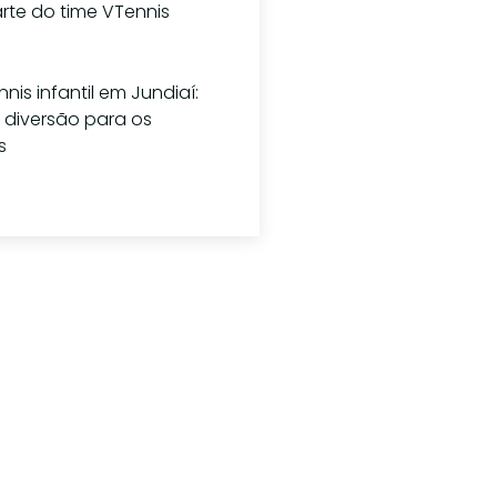
rte do time VTennis
lho de 2026
nis infantil em Jundiaí:
 diversão para os
s
ho de 2026
alguma
unta?
4179-5010
ato@vtennisteam.com.br