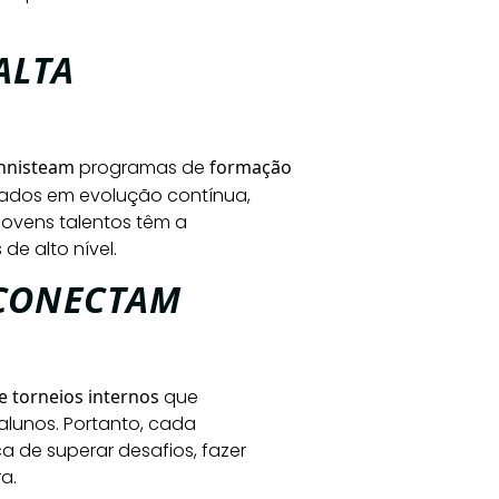
ALTA
nnisteam
programas de
formação
cados em evolução contínua,
jovens talentos têm a
e alto nível.
 CONECTAM
e torneios internos
que
 alunos. Portanto, cada
de superar desafios, fazer
a.