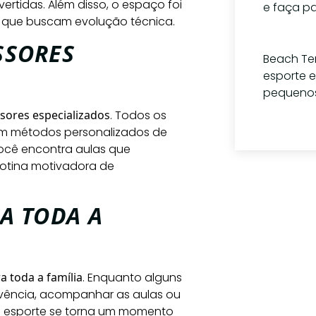
ertidas. Além disso, o espaço foi
e faça pa
as que buscam evolução técnica.
15 de ju
SSORES
Beach Ten
esporte e
pequeno
sores especializados
. Todos os
1 de jul
cam métodos personalizados de
ocê encontra aulas que
 rotina motivadora de
A TODA A
Tem 
perg
(11) 9
a toda a família
. Enquanto alguns
ivência, acompanhar as aulas ou
cont
 o esporte se torna um momento