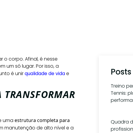
r o corpo. Afinal, é nesse
um só lugar. Por isso, a
Posts
unto é unir
qualidade de vida
e
Treino p
A TRANSFORMAR
Tennis: 
perform
1 de ag
e uma
estrutura completa para
Quadra d
 manutenção de alto nível e a
profissio