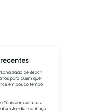
 recentes
ersonalizado de Beach
planos para quem quer
ance em pouco tempo
osto de 2026
e Tênis com estrutura
nal em Jundiaí: conheça