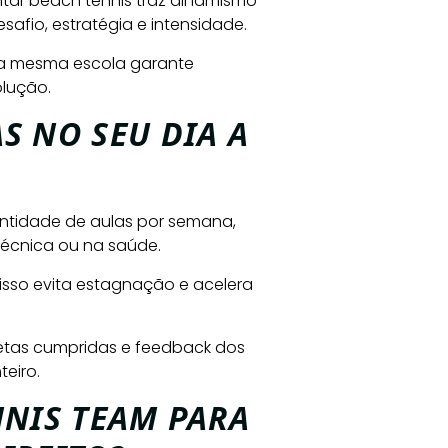
ntar beach tennis traz dinamismo
esafio, estratégia e intensidade.
da mesma escola garante
olução.
S NO SEU DIA A
uantidade de aulas por semana,
 técnica ou na saúde.
isso evita estagnação e acelera
 metas cumpridas e feedback dos
eiro.
NNIS TEAM PARA