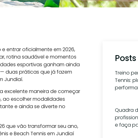
o e entrar oficialmente em 2026,
Posts
r, rotina saudável e momentos
lidades esportivas ganham ainda
 — duas práticas que já fazem
Treino p
m Jundiaí.
Tennis: 
perform
uma excelente maneira de começar
1 de ag
o
, ao escolher modalidades
ante e ainda se diverte no
Quadra d
profissio
e faça pa
026 que vão transformar seu ano,
ênis e Beach Tennis em Jundiaí
15 de ju