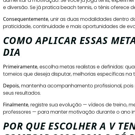
aumentar a motivação. Se você já joga tênis, experime
e diversão. Se já pratica beach tennis, o tênis oferece d
Consequentemente
, unir as duas modalidades dentro 
praticidade, continuidade e mais oportunidades de ev
COMO APLICAR ESSAS META
DIA
Primeiramente
, escolha metas realistas e definidas: q
torneios que deseja disputar, melhorias específicas na
Depois
, mantenha acompanhamento profissional, pois 
seus resultados.
Finalmente
, registre sua evolução — vídeos de treino,
professores — para manter motivação durante o ano int
POR QUE ESCOLHER A V TE