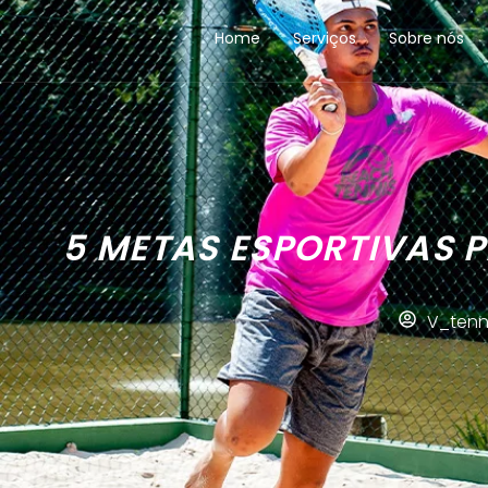
Home
Serviços
Sobre nós
5 METAS ESPORTIVAS P
V_tenn