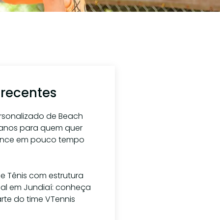
 recentes
ersonalizado de Beach
planos para quem quer
ance em pouco tempo
osto de 2026
e Tênis com estrutura
nal em Jundiaí: conheça
rte do time VTennis
lho de 2026