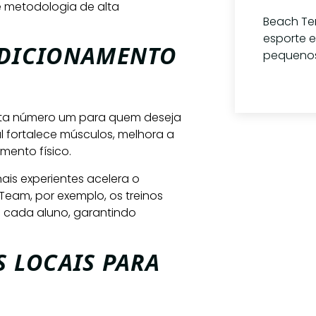
e metodologia de alta
Beach Ten
esporte e
ONDICIONAMENTO
pequeno
1 de jul
 meta número um para quem deseja
l fortalece músculos, melhora a
mento físico.
Tem 
nais experientes acelera o
Team, por exemplo, os treinos
perg
e cada aluno, garantindo
(11) 9
S LOCAIS PARA
cont