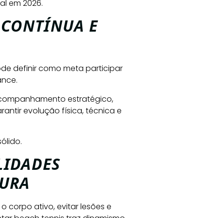
al em 2026.
 CONTÍNUA E
de definir como meta participar
ance.
 acompanhamento estratégico,
antir evolução física, técnica e
ólido.
LIDADES
TURA
 o corpo ativo, evitar lesões e