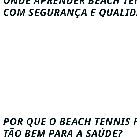
ONDE APRENDER BEACH TE
COM SEGURANÇA E QUALID
Naturalmente
, escolher uma escola especializada faz t
diferença na experiência de quem está começando.
Por isso
, a V Tennis Team se destaca como a principal 
Beach Tennis em Jundiaí, oferecendo estrutura comple
professores experientes.
Além disso
, o ambiente acolhedor facilita a convivência
iniciantes e alunos mais avançados, criando um clima l
motivador.
Dessa forma
, aprender a jogar beach tennis se torna ma
divertido e eficiente.
POR QUE O BEACH TENNIS 
TÃO BEM PARA A SAÚDE?