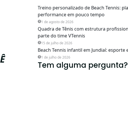
, o
ente leve,
Treino personalizado de Beach Tennis: p
essoas buscam
performance em pouco tempo
h Tennis em
1 de agosto de 2026
Quadra de Tênis com estrutura profission
parte do time VTennis
 diferença na
15 de julho de 2026
Beach Tennis infantil em Jundiaí: esporte
Ê
1 de julho de 2026
Tem alguma pergunta?
(11) 94179-5010
luno iniciante
contato@vtennisteam.com.br
ach tennis,
e as de tênis)
m — oferecem