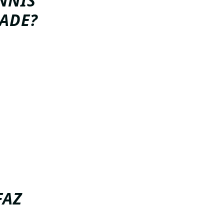
NNIS
ADE?
oda a
Escola de
ta e
 entre
eve e
is seguro,
FAZ