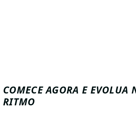
Sobretudo
, o esporte melhora o condicionamento físico
gasto calórico.
Além disso
, a prática fortalece membros superiores e inf
aumenta a resistência cardiovascular e reduz o estress
Da mesma forma
, o beach tennis proporciona bem-est
já que é praticado ao ar livre e incentiva o contato socia
Consequentemente
, quem mantém uma rotina regular 
melhora no humor, na energia e na qualidade de vida.
COMECE AGORA E EVOLUA 
RITMO
Finalmente
, iniciar no beach tennis não precisa ser com
ter orientação correta, ambiente adequado e constânc
Assim
, você aprende com segurança, evolui rápido e a