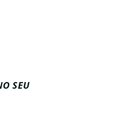
 e estimula o
eriores,
e.
ar emocional,
l.
percebe
NO SEU
plicado. Basta
ia.
proveita todos