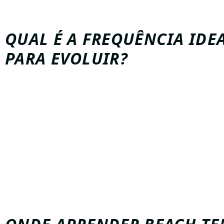
Por isso
, pessoas de todas as idades conseguem evolu
quando praticam com um professor especializado.
QUAL É A FREQUÊNCIA IDE
PARA EVOLUIR?
De modo geral
, quem treina duas vezes por semana já
avanços significativos na técnica e no condicionamento
No entanto
, quem deseja acelerar os resultados pode 
aulas com momentos de prática livre nas quadras.
Por isso
, muitas pessoas que começam no beach tenni
de clubinhos, treinos abertos e bate-bolas organizados
alunos.
Como resultado
, o corpo se adapta mais rápido e a ev
torna constante.