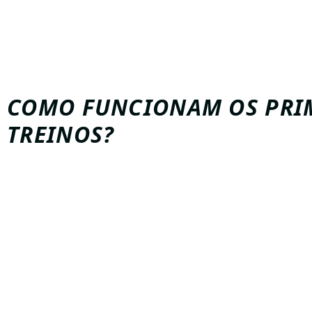
raquetes para uso na primeira aula, o que facilita par
está escolhendo o modelo ideal.
Consequentemente
, o iniciante experimenta diferente
e encontra a raquete que mais combina com seu estilo
COMO FUNCIONAM OS PRI
TREINOS?
Logo no começo
, o foco das aulas é introduzir os fund
básicos, como empunhadura, posicionamento e golpes 
Em seguida
, os alunos aprendem movimentação na are
táticas e como manter trocas mais longas.
Além disso
, o treino de beach tennis trabalha resistência
coordenação sem exigir grande experiência prévia em 
esportes.