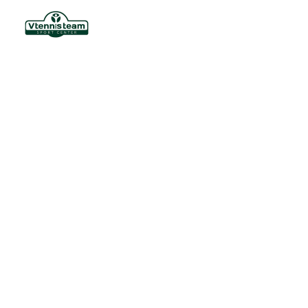
ACADEMIA DE BEACH TENNIS:
ESTRUTURA, TREINOS E
DIFERENCIAIS QUE FAZEM
DIFERENÇA
V_tennis
15 de fevereiro de 2026
Curiosidades