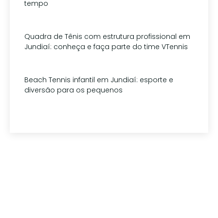
tempo
1 de agosto de 2026
Quadra de Tênis com estrutura profissional em
Jundiaí: conheça e faça parte do time VTennis
15 de julho de 2026
Beach Tennis infantil em Jundiaí: esporte e
diversão para os pequenos
1 de julho de 2026
Tem alguma pergunta?
(11) 94179-5010
contato@vtennisteam.com.br