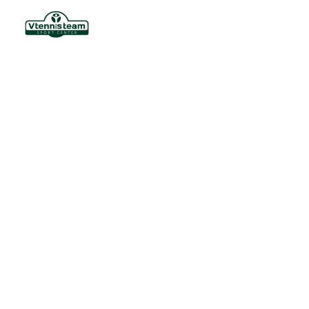
DO AUTOCUIDADO À
PERFORMANCE: O IMPACTO DO
ESPORTE NA VIDA DAS
MULHERES
V_tennis
1 de março de 2026
Dica