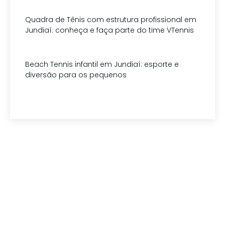
Quadra de Tênis com estrutura profissional em
Jundiaí: conheça e faça parte do time VTennis
15 de julho de 2026
Beach Tennis infantil em Jundiaí: esporte e
diversão para os pequenos
1 de julho de 2026
Tem alguma pergunta?
(11) 94179-5010
contato@vtennisteam.com.br