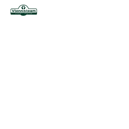
AULA DE TÊNIS PERTO DE MIM:
CONHEÇA A VTENNIS EM
JUNDIAÍ E FAÇA SUA
MATRÍCULA
V_tennis
1 de abril de 2026
Beach Tennis
,
Matrículas