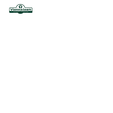
AULAS DE TÊNIS EM JUNDIAÍ:
AGENDE SUA PRIMEIRA AULA
EXPERIMENTAL HOJE MESMO
V_tennis
15 de junho de 2026
Beach Tennis